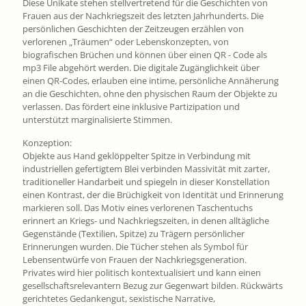
Diese Unikate stehen stellvertretend für die Geschichten von
Frauen aus der Nachkriegszeit des letzten Jahrhunderts. Die
persönlichen Geschichten der Zeitzeugen erzählen von
verlorenen „Träumen“ oder Lebenskonzepten, von
biografischen Brüchen und können über einen QR - Code als
mp3 File abgehört werden. Die digitale Zugänglichkeit über
einen QR-Codes, erlauben eine intime, persönliche Annäherung
an die Geschichten, ohne den physischen Raum der Objekte zu
verlassen. Das fördert eine inklusive Partizipation und
unterstützt marginalisierte Stimmen.
Konzeption:
Objekte aus Hand geklöppelter Spitze in Verbindung mit
industriellen gefertigtem Blei verbinden Massivität mit zarter,
traditioneller Handarbeit und spiegeln in dieser Konstellation
einen Kontrast, der die Brüchigkeit von Identität und Erinnerung
markieren soll. Das Motiv eines verlorenen Taschentuchs
erinnert an Kriegs- und Nachkriegszeiten, in denen alltägliche
Gegenstände (Textilien, Spitze) zu Trägern persönlicher
Erinnerungen wurden. Die Tücher stehen als Symbol für
Lebensentwürfe von Frauen der Nachkriegsgeneration.
Privates wird hier politisch kontextualisiert und kann einen
gesellschaftsrelevantern Bezug zur Gegenwart bilden. Rückwärts
gerichtetes Gedankengut, sexistische Narrative,