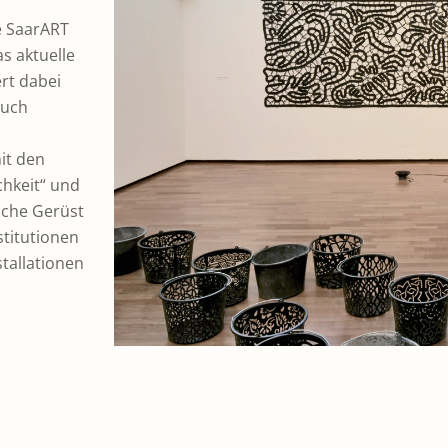
e SaarART
as aktuelle
rt dabei
auch
it den
chkeit“ und
liche Gerüst
stitutionen
tallationen