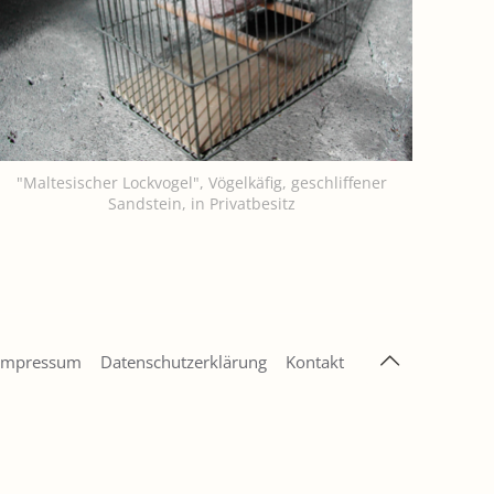
"Maltesischer Lockvogel", Vögelkäfig, geschliffener
Sandstein, in Privatbesitz
Impressum
Datenschutzerklärung
Kontakt