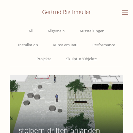
Gertrud Riethmüller
All
Allgemein
Ausstellungen
Installation
Kunst am Bau
Performance
Projekte
Skulptur/Objekte
stolpern-driften-anlanden,