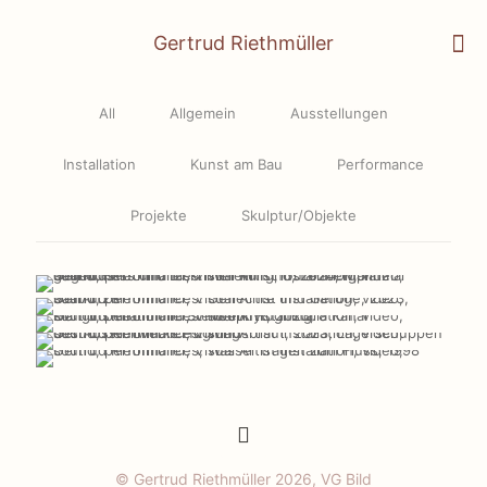
Gertrud Riethmüller
All
Allgemein
Ausstellungen
Installation
Kunst am Bau
Performance
Projekte
Skulptur/Objekte
Geflechte und Gefüge,
Wer wir sind, 2024
SaarArt 2023
2023
Vom Wasser tragen zum
Neophyt, 2023
Windsbraut, 2023
Fluß, 1998
© Gertrud Riethmüller 2026, VG Bild